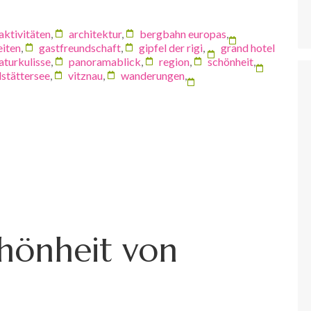
aktivitäten
,
architektur
,
bergbahn europas
,
eiten
,
gastfreundschaft
,
gipfel der rigi
,
grand hotel
aturkulisse
,
panoramablick
,
region
,
schönheit
,
dstättersee
,
vitznau
,
wanderungen
,
hönheit von