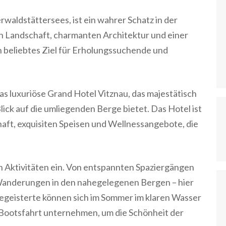
rwaldstättersees, ist ein wahrer Schatz in der
 Landschaft, charmanten Architektur und einer
in beliebtes Ziel für Erholungssuchende und
as luxuriöse Grand Hotel Vitznau, das majestätisch
ick auf die umliegenden Berge bietet. Das Hotel ist
haft, exquisiten Speisen und Wellnessangebote, die
en Aktivitäten ein. Von entspannten Spaziergängen
n Wanderungen in den nahegelegenen Bergen – hier
egeisterte können sich im Sommer im klaren Wasser
 Bootsfahrt unternehmen, um die Schönheit der