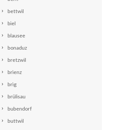
bettwil
biel
blausee
bonaduz
bretzwil
brienz
brig
brülisau
bubendorf
buttwil