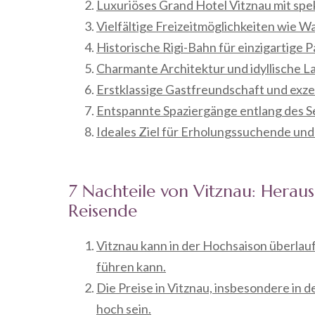
Luxuriöses Grand Hotel Vitznau mit spe
Vielfältige Freizeitmöglichkeiten wie 
Historische Rigi-Bahn für einzigartige 
Charmante Architektur und idyllische 
Erstklassige Gastfreundschaft und exz
Entspannte Spaziergänge entlang des S
Ideales Ziel für Erholungssuchende un
7 Nachteile von Vitznau: Herau
Reisende
Vitznau kann in der Hochsaison überlau
führen kann.
Die Preise in Vitznau, insbesondere in
hoch sein.