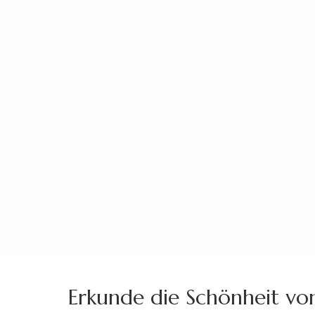
Zum
Inhalt
springen
(Enter
drücken)
Erkunde die Schönheit vo