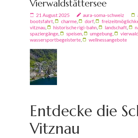
Vierwaldstättersee
21 August 2025
aura-soma-schweiz
bootsfahrt
,
charme
,
dorf
,
freizeitmöglichk
vitznau
,
historische rigi-bahn
,
landschaft
,
n
spaziergänge
,
speisen
,
umgebung
,
vierwal
wassersportbegeisterte
,
wellnessangebote
Entdecke die Sc
Vitznau