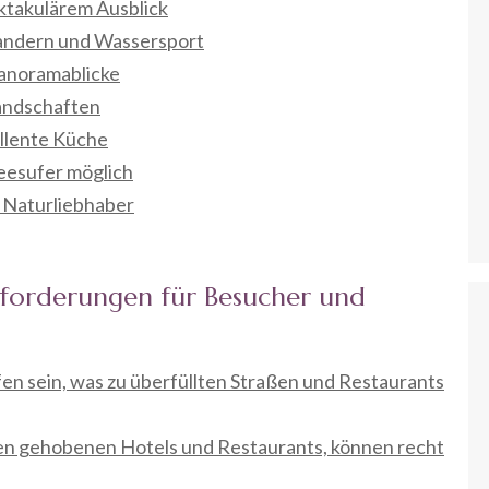
ktakulärem Ausblick
Wandern und Wassersport
Panoramablicke
Landschaften
ellente Küche
eesufer möglich
d Naturliebhaber
sforderungen für Besucher und
fen sein, was zu überfüllten Straßen und Restaurants
 den gehobenen Hotels und Restaurants, können recht