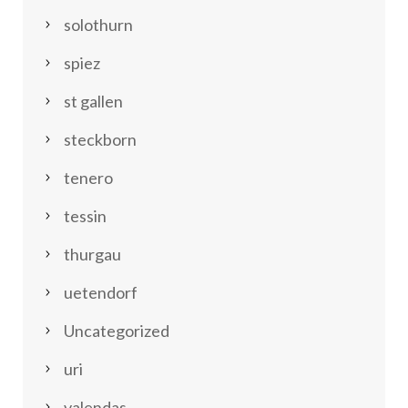
solothurn
spiez
st gallen
steckborn
tenero
tessin
thurgau
uetendorf
Uncategorized
uri
valendas