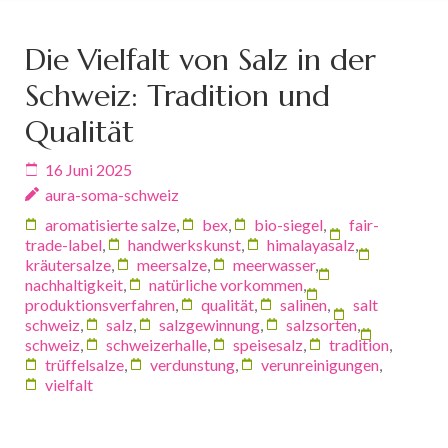
Die Vielfalt von Salz in der
Schweiz: Tradition und
Qualität
16 Juni 2025
aura-soma-schweiz
aromatisierte salze
,
bex
,
bio-siegel
,
fair-
trade-label
,
handwerkskunst
,
himalayasalz
,
kräutersalze
,
meersalze
,
meerwasser
,
nachhaltigkeit
,
natürliche vorkommen
,
produktionsverfahren
,
qualität
,
salinen
,
salt
schweiz
,
salz
,
salzgewinnung
,
salzsorten
,
schweiz
,
schweizerhalle
,
speisesalz
,
tradition
,
trüffelsalze
,
verdunstung
,
verunreinigungen
,
vielfalt