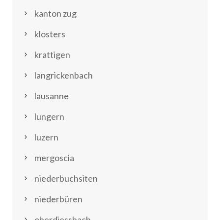
kanton zug
klosters
krattigen
langrickenbach
lausanne
lungern
luzern
mergoscia
niederbuchsiten
niederbüren
oberdiessbach