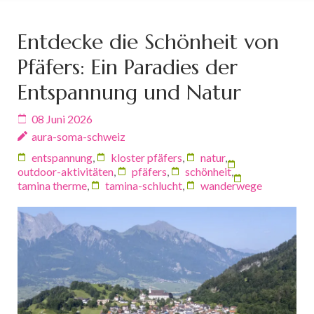
Entdecke die Schönheit von
Pfäfers: Ein Paradies der
Entspannung und Natur
08 Juni 2026
aura-soma-schweiz
entspannung
,
kloster pfäfers
,
natur
,
outdoor-aktivitäten
,
pfäfers
,
schönheit
,
tamina therme
,
tamina-schlucht
,
wanderwege