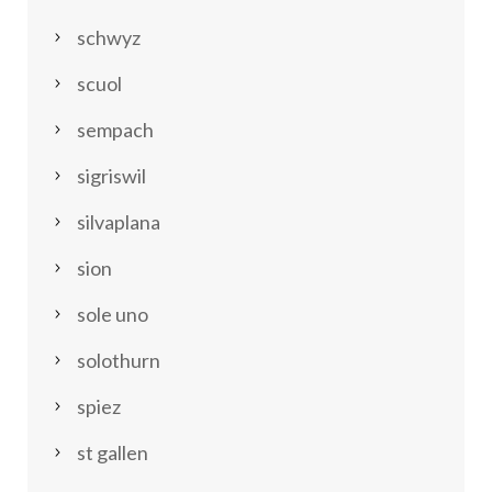
schwyz
scuol
sempach
sigriswil
silvaplana
sion
sole uno
solothurn
spiez
st gallen