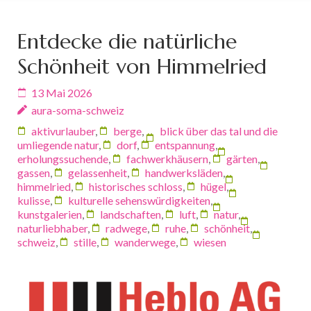
Entdecke die natürliche
Schönheit von Himmelried
13 Mai 2026
aura-soma-schweiz
aktivurlauber
,
berge
,
blick über das tal und die
umliegende natur
,
dorf
,
entspannung
,
erholungssuchende
,
fachwerkhäusern
,
gärten
,
gassen
,
gelassenheit
,
handwerksläden
,
himmelried
,
historisches schloss
,
hügel
,
kulisse
,
kulturelle sehenswürdigkeiten
,
kunstgalerien
,
landschaften
,
luft
,
natur
,
naturliebhaber
,
radwege
,
ruhe
,
schönheit
,
schweiz
,
stille
,
wanderwege
,
wiesen