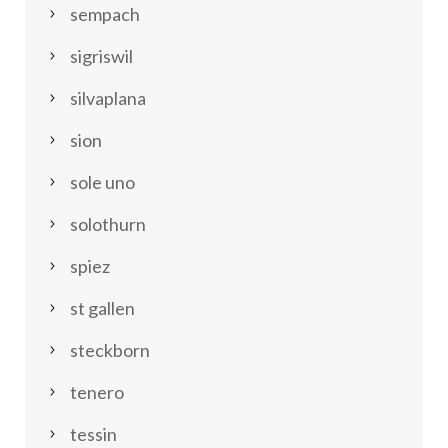
sempach
sigriswil
silvaplana
sion
sole uno
solothurn
spiez
st gallen
steckborn
tenero
tessin