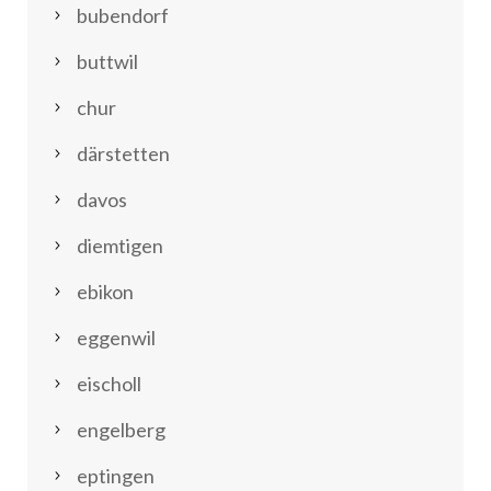
bubendorf
buttwil
chur
därstetten
davos
diemtigen
ebikon
eggenwil
eischoll
engelberg
eptingen