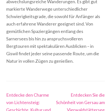
abwechslungsreiche Wanderungen. Es gibt gut
markierte Wanderwege unterschiedlicher
Schwierigkeitsgrade, die sowohl für Anfänger als
auch erfahrene Wanderer geeignet sind. Von
gemütlichen Spaziergängen entlang des
Sarnersees bis hin zu anspruchsvolleren
Bergtouren mit spektakulären Ausblicken – in
Giswil findet jeder seine passende Route, um die
Natur in vollen Zügen zu genießen.
Beitragsnavigation
Entdecke den Charme
Entdecken Sie die
von Lichtensteig:
Schönheit von Gersau am
Geschichte, Kultur und
Vierwaldstättersee