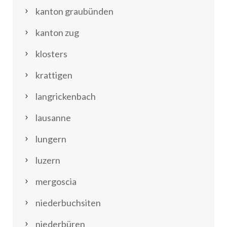
kanton graubünden
kanton zug
klosters
krattigen
langrickenbach
lausanne
lungern
luzern
mergoscia
niederbuchsiten
niederbüren