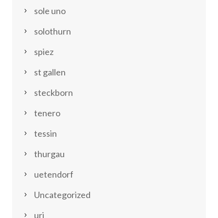
sole uno
solothurn
spiez
st gallen
steckborn
tenero
tessin
thurgau
uetendorf
Uncategorized
uri