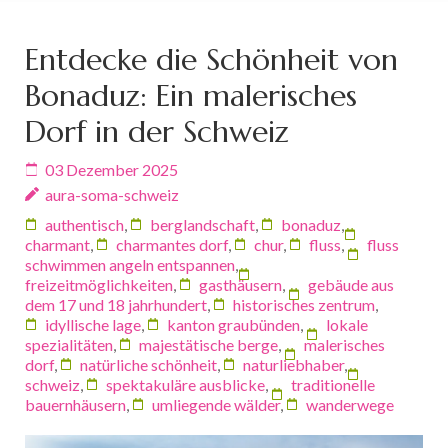
Entdecke die Schönheit von
Bonaduz: Ein malerisches
Dorf in der Schweiz
03 Dezember 2025
aura-soma-schweiz
authentisch
,
berglandschaft
,
bonaduz
,
charmant
,
charmantes dorf
,
chur
,
fluss
,
fluss
schwimmen angeln entspannen
,
freizeitmöglichkeiten
,
gasthäusern
,
gebäude aus
dem 17 und 18 jahrhundert
,
historisches zentrum
,
idyllische lage
,
kanton graubünden
,
lokale
spezialitäten
,
majestätische berge
,
malerisches
dorf
,
natürliche schönheit
,
naturliebhaber
,
schweiz
,
spektakuläre ausblicke
,
traditionelle
bauernhäusern
,
umliegende wälder
,
wanderwege