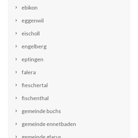
ebikon
eggenwil
eischoll
engelberg
eptingen
falera
fieschertal
fischenthal
gemeinde buchs
gemeinde ennetbaden
gemeinde glarus