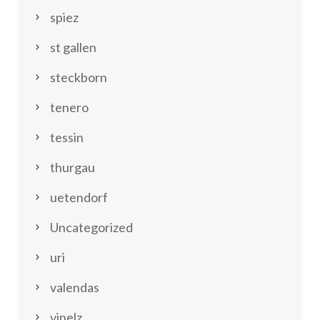
spiez
st gallen
steckborn
tenero
tessin
thurgau
uetendorf
Uncategorized
uri
valendas
vinelz