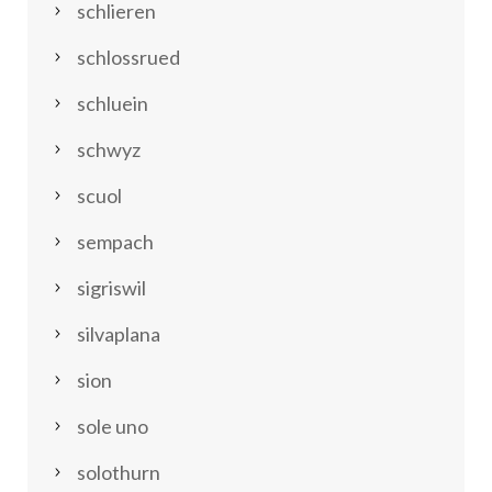
schlieren
schlossrued
schluein
schwyz
scuol
sempach
sigriswil
silvaplana
sion
sole uno
solothurn